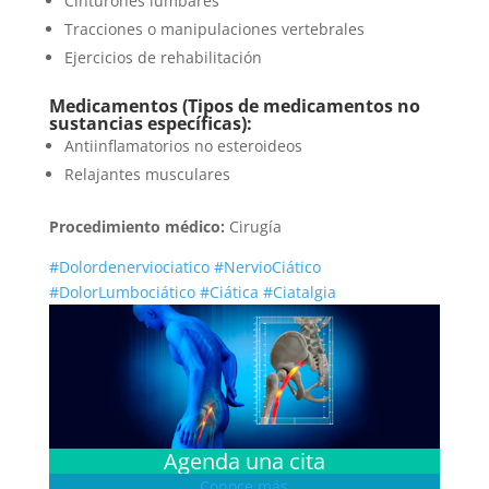
Cinturones lumbares
Tracciones o manipulaciones vertebrales
Ejercicios de rehabilitación
Medicamentos (Tipos de medicamentos no
sustancias específicas):
Antiinflamatorios no esteroideos
Relajantes musculares
Procedimiento médico:
Cirugía
#Dolordenerviociatico
#NervioCiático
#DolorLumbociático
#Ciática
#Ciatalgia
Agenda una cita
Conoce más