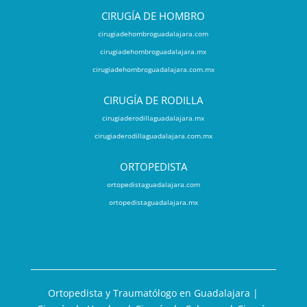
CIRUGÍA DE HOMBRO
cirugiadehombroguadalajara.com
cirugiadehombroguadalajara.mx
cirugiadehombroguadalajara.com.mx
CIRUGÍA DE RODILLA
cirugiaderodillaguadalajara.mx
cirugiaderodillaguadalajara.com.mx
ORTOPEDISTA
ortopedistaguadalajara.com
ortopedistaguadalajara.mx
Ortopedista y Traumatólogo en Guadalajara |