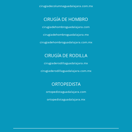
cirugiadecolumnaguadalajara.com.mx
CIRUGÍA DE HOMBRO
cirugiadehombroguadalajara.com
cirugiadehombroguadalajara.mx
cirugiadehombroguadalajara.com.mx
CIRUGÍA DE RODILLA
cirugiaderodillaguadalajara.mx
cirugiaderodillaguadalajara.com.mx
ORTOPEDISTA
ortopedistaguadalajara.com
ortopedistaguadalajara.mx