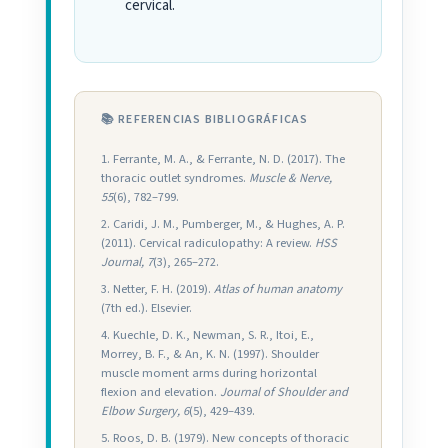
cervical.
📚 REFERENCIAS BIBLIOGRÁFICAS
Ferrante, M. A., & Ferrante, N. D. (2017). The
thoracic outlet syndromes.
Muscle & Nerve,
55
(6), 782–799.
Caridi, J. M., Pumberger, M., & Hughes, A. P.
(2011). Cervical radiculopathy: A review.
HSS
Journal, 7
(3), 265–272.
Netter, F. H. (2019).
Atlas of human anatomy
(7th ed.). Elsevier.
Kuechle, D. K., Newman, S. R., Itoi, E.,
Morrey, B. F., & An, K. N. (1997). Shoulder
muscle moment arms during horizontal
flexion and elevation.
Journal of Shoulder and
Elbow Surgery, 6
(5), 429–439.
Roos, D. B. (1979). New concepts of thoracic