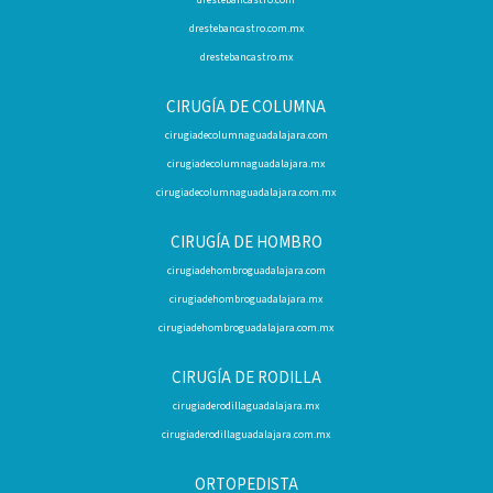
drestebancastro.com
drestebancastro.com.mx
drestebancastro.mx
CIRUGÍA DE COLUMNA
cirugiadecolumnaguadalajara.com
cirugiadecolumnaguadalajara.mx
cirugiadecolumnaguadalajara.com.mx
CIRUGÍA DE HOMBRO
cirugiadehombroguadalajara.com
cirugiadehombroguadalajara.mx
cirugiadehombroguadalajara.com.mx
CIRUGÍA DE RODILLA
cirugiaderodillaguadalajara.mx
cirugiaderodillaguadalajara.com.mx
ORTOPEDISTA