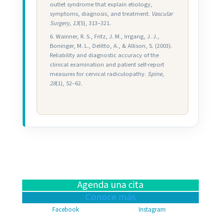
outlet syndrome that explain etiology,
symptoms, diagnosis, and treatment.
Vascular
Surgery, 13
(5), 313–321.
Wainner, R. S., Fritz, J. M., Irrgang, J. J.,
Boninger, M. L., Delitto, A., & Allison, S. (2003).
Reliability and diagnostic accuracy of the
clinical examination and patient self-report
measures for cervical radiculopathy.
Spine,
28
(1), 52–62.
Agenda una cita
Conoce más
Facebook
Instagram