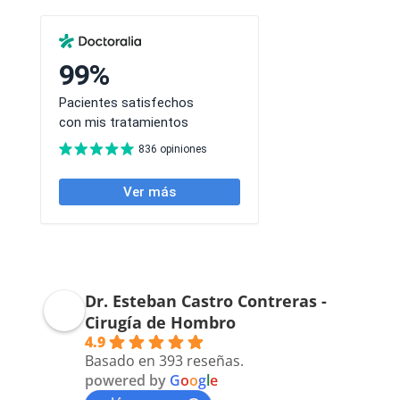
Dr. Esteban Castro Contreras -
Cirugía de Hombro
4.9
Basado en 393 reseñas.
powered by
G
o
o
g
l
e