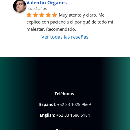
Valentin Organes
hace 5 años
Muy atento y claro. Me 
explico con paciencia el por qué de todo mi 
malestar. Recomendado.
Ver todas las reseñas
Teléfonos
Español
:
+52 33 1025 9669
English
:
+52 33 1686 5184