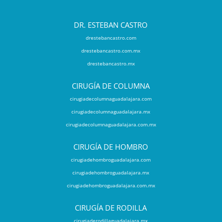
DR. ESTEBAN CASTRO
drestebancastro.com
drestebancastro.com.mx
drestebancastro.mx
CIRUGÍA DE COLUMNA
cirugiadecolumnaguadalajara.com
cirugiadecolumnaguadalajara.mx
cirugiadecolumnaguadalajara.com.mx
CIRUGÍA DE HOMBRO
cirugiadehombroguadalajara.com
cirugiadehombroguadalajara.mx
cirugiadehombroguadalajara.com.mx
CIRUGÍA DE RODILLA
cirugiaderodillaguadalajara.mx