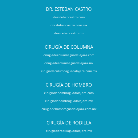
DR. ESTEBAN CASTRO
drestebancastro.com
drestebancastro.com.mx
drestebancastro.mx
CIRUGÍA DE COLUMNA
cirugiadecolumnaguadalajara.com
cirugiadecolumnaguadalajara.mx
cirugiadecolumnaguadalajara.com.mx
CIRUGÍA DE HOMBRO
cirugiadehombroguadalajara.com
cirugiadehombroguadalajara.mx
cirugiadehombroguadalajara.com.mx
CIRUGÍA DE RODILLA
cirugiaderodillaguadalajara.mx