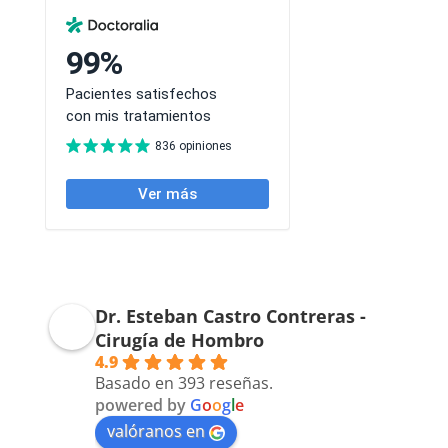
Dr. Esteban Castro Contreras -
Cirugía de Hombro
4.9
Basado en 393 reseñas.
powered by
G
o
o
g
l
e
valóranos en