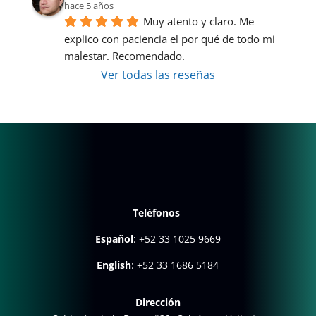
hace 5 años
Muy atento y claro. Me 
explico con paciencia el por qué de todo mi 
malestar. Recomendado.
Ver todas las reseñas
Teléfonos
Español
:
+52 33 1025 9669
English
:
+52 33 1686 5184
Dirección