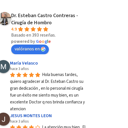
Dr. Esteban Castro Contreras -
Cirugía de Hombro
4.9
Basado en 393 reseñas.
powered by
G
o
o
g
l
e
valóranos en
María Velasco
hace 3 años
Hola buenas tardes, 
quiero agradecer al Dr. Esteban Castro su 
gran dedicación , en lo personal mi cirugía 
fue un éxito me siento muy bien, es un 
excelente Doctor q nos brinda confianza y 
atencion
JESUS MONTES LEON
hace 3 años
La atención muy bien...El 