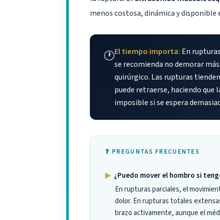
menos costosa, dinámica y disponible e
El tiempo importa:
En rupturas
🕐
se recomienda no demorar más 
quirúrgico. Las rupturas tiende
puede retraerse, haciendo que la
imposible si se espera demasia
❓ PREGUNTAS FRECUENTES
▶
¿Puedo mover el hombro si teng
En rupturas parciales, el movimi
dolor. En rupturas totales extensa
brazo activamente, aunque el méd