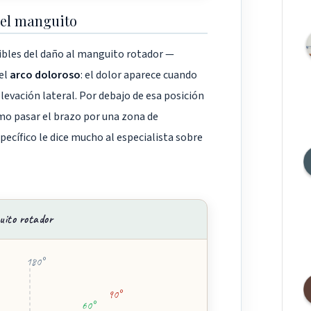
 del manguito
cibles del daño al manguito rotador —
el
arco doloroso
: el dolor aparece cuando
elevación lateral. Por debajo de esa posición
mo pasar el brazo por una zona de
specífico le dice mucho al especialista sobre
uito rotador
180°
90°
60°