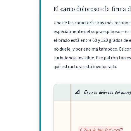
El «arco doloroso»: la firma
Una de las características más recono
especialmente del supraespinoso— es 
el brazo está entre 60 y 120 grados de 
no duele, y por encima tampoco. Es co
turbulencia invisible. Ese patrón tan e
qué estructura está involucrada.
📐
El arco doloroso del mang
⚡ Zona de dolor (60°–120°)