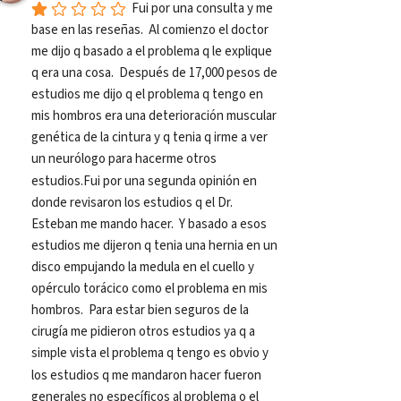
Fui por una consulta y me 
base en las reseñas.  Al comienzo el doctor 
me dijo q basado a el problema q le explique 
q era una cosa.  Después de 17,000 pesos de 
estudios me dijo q el problema q tengo en 
mis hombros era una deterioración muscular 
genética de la cintura y q tenia q irme a ver 
un neurólogo para hacerme otros 
estudios.Fui por una segunda opinión en 
donde revisaron los estudios q el Dr. 
Esteban me mando hacer.  Y basado a esos 
estudios me dijeron q tenia una hernia en un 
disco empujando la medula en el cuello y 
opérculo torácico como el problema en mis 
hombros.  Para estar bien seguros de la 
cirugía me pidieron otros estudios ya q a 
simple vista el problema q tengo es obvio y 
los estudios q me mandaron hacer fueron 
generales no específicos al problema o el 