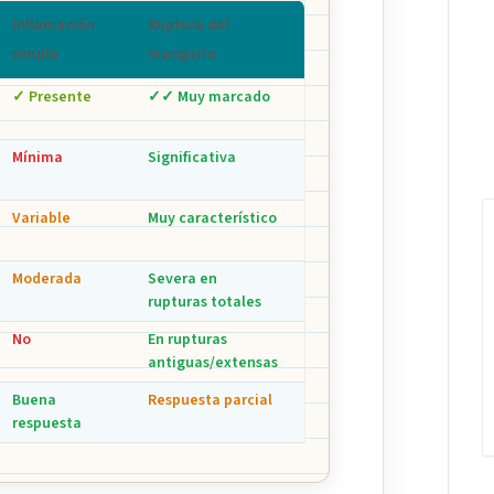
Inflamación
Ruptura del
simple
manguito
✓ Presente
✓✓ Muy marcado
Mínima
Significativa
Variable
Muy característico
Moderada
Severa en
rupturas totales
No
En rupturas
antiguas/extensas
Buena
Respuesta parcial
respuesta