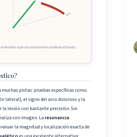
0°
 el tendón roza con el acromion al elevar el brazo
stico?
da muchas pistas: pruebas específicas como
ón lateral), el signo del arco doloroso y la
la lesión con bastante precisión. Sin
realiza con imagen. La
resonancia
evaluar la magnitud y localización exacta de
uelético
es una excelente alternativa: