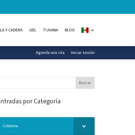
LA Y CADERA
GDL
TIJUANA
BLOG
Agenda una cita
Iniciar sesión
ntradas por Categoría
Columna