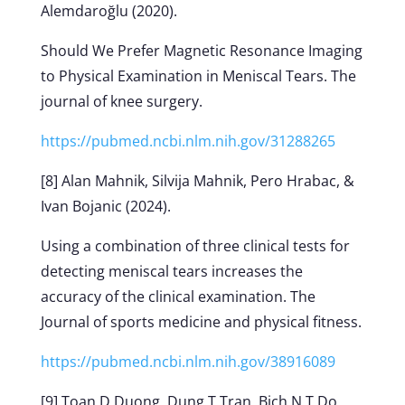
Alemdaroğlu (2020).
Should We Prefer Magnetic Resonance Imaging
to Physical Examination in Meniscal Tears. The
journal of knee surgery.
https://pubmed.ncbi.nlm.nih.gov/31288265
[8] Alan Mahnik, Silvija Mahnik, Pero Hrabac, &
Ivan Bojanic (2024).
Using a combination of three clinical tests for
detecting meniscal tears increases the
accuracy of the clinical examination. The
Journal of sports medicine and physical fitness.
https://pubmed.ncbi.nlm.nih.gov/38916089
[9] Toan D Duong, Dung T Tran, Bich N T Do,