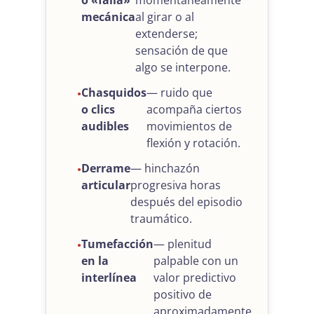
mecánica
al girar o al
extenderse;
sensación de que
algo se interpone.
Chasquidos
— ruido que
o clics
acompaña ciertos
audibles
movimientos de
flexión y rotación.
Derrame
— hinchazón
articular
progresiva horas
después del episodio
traumático.
Tumefacción
— plenitud
en la
palpable con un
interlínea
valor predictivo
positivo de
aproximadamente