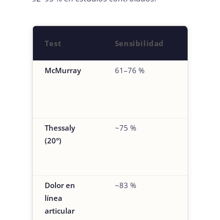
Test
Sensibilidad
Especif
McMurray
61–76 %
76–84 %
Thessaly
~75 %
~87 %
(20°)
Dolor en
~83 %
~83 %
línea
articular