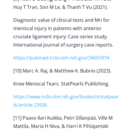
Huy T Tran, Son M Le, & Thanh T Vu (2021).
Diagnostic value of clinical tests and Mri for
meniscal injury in patients with anterior
cruciate ligament injury: Case series study.
International journal of surgery case reports.
https://pubmed.ncbi.nlm.nih.gov/34655974
[10] Marc A. Raj, & Matthew A. Bubnis (2023).
Knee Meniscal Tears. StatPearls Publishing.
https://www.ncbi.nlm.nih.gov/books/n/statpear
ls/article-23936
[11] Paavo-Ilari Kuikka, Petri Sillanpää, Ville M
Mattila, Maria H Niva, & Harri K Pihlajamäki