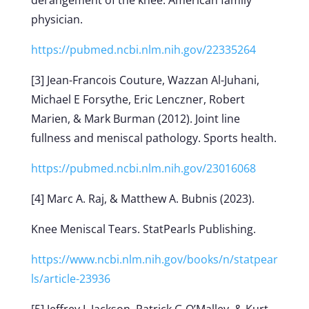
derangement of the knee. American family
physician.
https://pubmed.ncbi.nlm.nih.gov/22335264
[3] Jean-Francois Couture, Wazzan Al-Juhani,
Michael E Forsythe, Eric Lenczner, Robert
Marien, & Mark Burman (2012). Joint line
fullness and meniscal pathology. Sports health.
https://pubmed.ncbi.nlm.nih.gov/23016068
[4] Marc A. Raj, & Matthew A. Bubnis (2023).
Knee Meniscal Tears. StatPearls Publishing.
https://www.ncbi.nlm.nih.gov/books/n/statpear
ls/article-23936