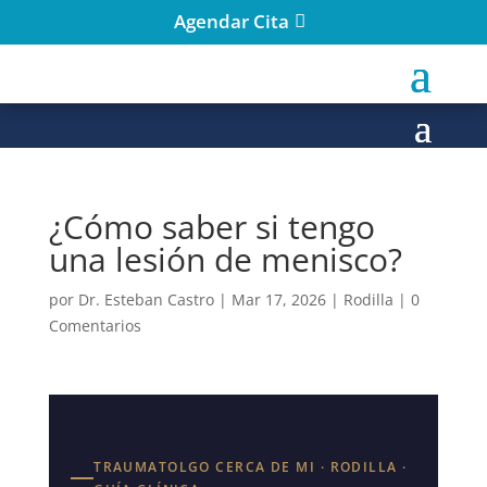
Agendar Cita
¿Cómo saber si tengo
una lesión de menisco?
por
Dr. Esteban Castro
|
Mar 17, 2026
|
Rodilla
|
0
Comentarios
TRAUMATOLGO CERCA DE MI · RODILLA ·