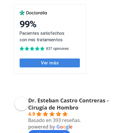
Dr. Esteban Castro Contreras -
Cirugía de Hombro
4.9
Basado en 393 reseñas.
powered by
G
o
o
g
l
e