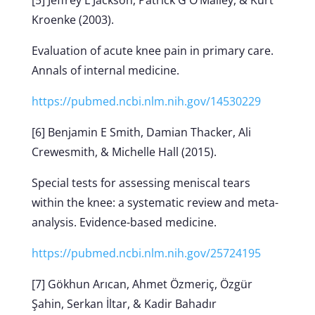
[5] Jeffrey L Jackson, Patrick G O’Malley, & Kurt
Kroenke (2003).
Evaluation of acute knee pain in primary care.
Annals of internal medicine.
https://pubmed.ncbi.nlm.nih.gov/14530229
[6] Benjamin E Smith, Damian Thacker, Ali
Crewesmith, & Michelle Hall (2015).
Special tests for assessing meniscal tears
within the knee: a systematic review and meta-
analysis. Evidence-based medicine.
https://pubmed.ncbi.nlm.nih.gov/25724195
[7] Gökhun Arıcan, Ahmet Özmeriç, Özgür
Şahin, Serkan İltar, & Kadir Bahadır