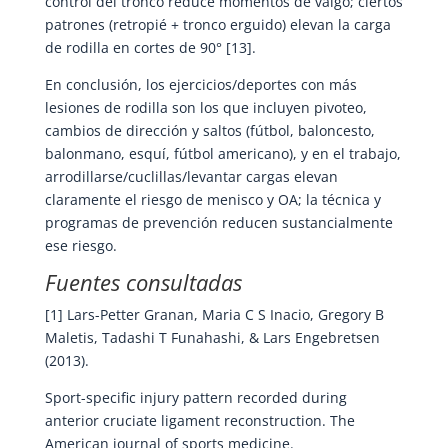
control del tronco reduce momentos de valgo; ciertos
patrones (retropié + tronco erguido) elevan la carga
de rodilla en cortes de 90° [13].
En conclusión, los ejercicios/deportes con más
lesiones de rodilla son los que incluyen pivoteo,
cambios de dirección y saltos (fútbol, baloncesto,
balonmano, esquí, fútbol americano), y en el trabajo,
arrodillarse/cuclillas/levantar cargas elevan
claramente el riesgo de menisco y OA; la técnica y
programas de prevención reducen sustancialmente
ese riesgo.
Fuentes consultadas
[1] Lars-Petter Granan, Maria C S Inacio, Gregory B
Maletis, Tadashi T Funahashi, & Lars Engebretsen
(2013).
Sport-specific injury pattern recorded during
anterior cruciate ligament reconstruction. The
American journal of sports medicine.