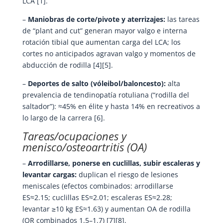
LCA [1].
–
Maniobras de corte/pivote y aterrizajes:
las tareas
de “plant and cut” generan mayor valgo e interna
rotación tibial que aumentan carga del LCA; los
cortes no anticipados agravan valgo y momentos de
abducción de rodilla [4][5].
–
Deportes de salto (vóleibol/baloncesto):
alta
prevalencia de tendinopatía rotuliana (“rodilla del
saltador”): ≈45% en élite y hasta 14% en recreativos a
lo largo de la carrera [6].
Tareas/ocupaciones y
menisco/osteoartritis (OA)
–
Arrodillarse, ponerse en cuclillas, subir escaleras y
levantar cargas:
duplican el riesgo de lesiones
meniscales (efectos combinados: arrodillarse
ES≈2.15; cuclillas ES≈2.01; escaleras ES≈2.28;
levantar ≥10 kg ES≈1.63) y aumentan OA de rodilla
(OR combinados 1.5–1.7) [7][8].