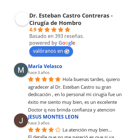
Dr. Esteban Castro Contreras -
Cirugía de Hombro
4.9
Basado en 393 reseñas.
powered by
G
o
o
g
l
e
valóranos en
María Velasco
hace 3 años
Hola buenas tardes, quiero 
agradecer al Dr. Esteban Castro su gran 
dedicación , en lo personal mi cirugía fue un 
éxito me siento muy bien, es un excelente 
Doctor q nos brinda confianza y atencion
JESUS MONTES LEON
hace 3 años
La atención muy bien...
El detalle que no me pareció es que si ya 