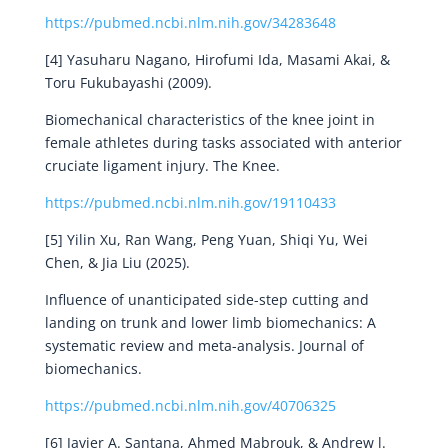
https://pubmed.ncbi.nlm.nih.gov/34283648
[4] Yasuharu Nagano, Hirofumi Ida, Masami Akai, &
Toru Fukubayashi (2009).
Biomechanical characteristics of the knee joint in
female athletes during tasks associated with anterior
cruciate ligament injury. The Knee.
https://pubmed.ncbi.nlm.nih.gov/19110433
[5] Yilin Xu, Ran Wang, Peng Yuan, Shiqi Yu, Wei
Chen, & Jia Liu (2025).
Influence of unanticipated side-step cutting and
landing on trunk and lower limb biomechanics: A
systematic review and meta-analysis. Journal of
biomechanics.
https://pubmed.ncbi.nlm.nih.gov/40706325
[6] Javier A. Santana, Ahmed Mabrouk, & Andrew l.