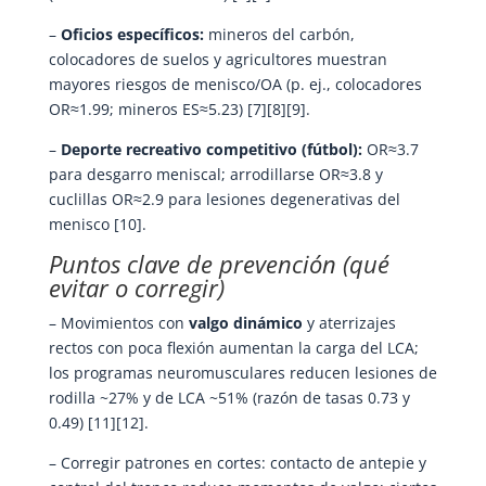
–
Oficios específicos:
mineros del carbón,
colocadores de suelos y agricultores muestran
mayores riesgos de menisco/OA (p. ej., colocadores
OR≈1.99; mineros ES≈5.23) [7][8][9].
–
Deporte recreativo competitivo (fútbol):
OR≈3.7
para desgarro meniscal; arrodillarse OR≈3.8 y
cuclillas OR≈2.9 para lesiones degenerativas del
menisco [10].
Puntos clave de prevención (qué
evitar o corregir)
– Movimientos con
valgo dinámico
y aterrizajes
rectos con poca flexión aumentan la carga del LCA;
los programas neuromusculares reducen lesiones de
rodilla ~27% y de LCA ~51% (razón de tasas 0.73 y
0.49) [11][12].
– Corregir patrones en cortes: contacto de antepie y