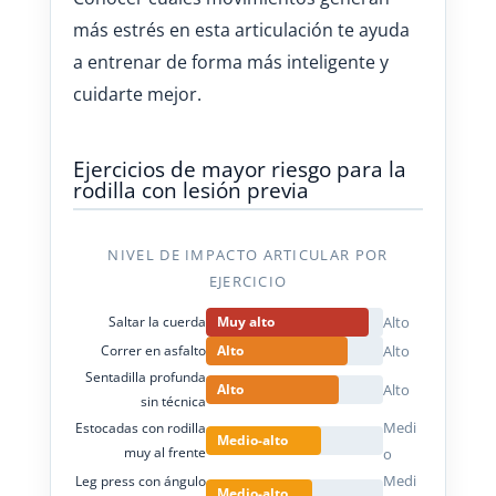
más estrés en esta articulación te ayuda
a entrenar de forma más inteligente y
cuidarte mejor.
Ejercicios de mayor riesgo para la
rodilla con lesión previa
NIVEL DE IMPACTO ARTICULAR POR
EJERCICIO
Saltar la cuerda
Muy alto
Alto
Correr en asfalto
Alto
Alto
Sentadilla profunda
Alto
Alto
sin técnica
Medi
Estocadas con rodilla
Medio-alto
muy al frente
o
Medi
Leg press con ángulo
Medio-alto